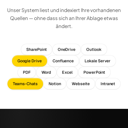
Unser System liest und indexiert Ihre vorhandenen
Quellen — ohne dass sich an Ihrer Ablage etwas
ändert.
SharePoint
OneDrive
Outlook
Google Drive
Confluence
Lokale Server
PDF
Word
Excel
PowerPoint
Teams-Chats
Notion
Webseite
Intranet