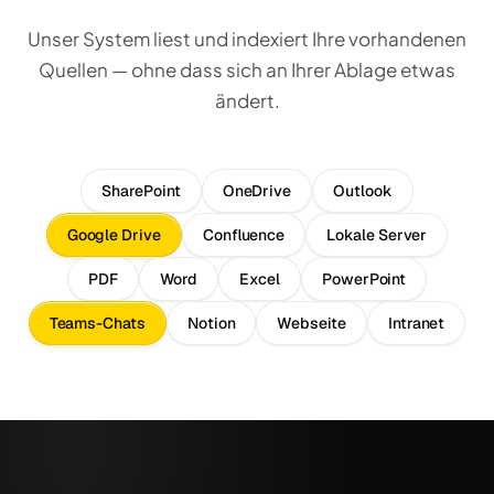
Unser System liest und indexiert Ihre vorhandenen
Quellen — ohne dass sich an Ihrer Ablage etwas
ändert.
SharePoint
OneDrive
Outlook
Google Drive
Confluence
Lokale Server
PDF
Word
Excel
PowerPoint
Teams-Chats
Notion
Webseite
Intranet