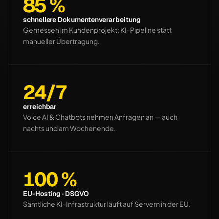
85 %
schnellere Dokumentenverarbeitung
Gemessen im Kundenprojekt: KI-Pipeline statt
manueller Übertragung.
24/7
erreichbar
Voice AI & Chatbots nehmen Anfragen an — auch
nachts und am Wochenende.
100 %
EU-Hosting · DSGVO
Sämtliche KI-Infrastruktur läuft auf Servern in der EU.