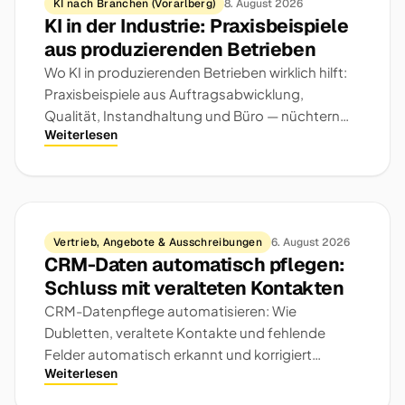
KI nach Branchen (Vorarlberg)
8. August 2026
KI in der Industrie: Praxisbeispiele
aus produzierenden Betrieben
Wo KI in produzierenden Betrieben wirklich hilft:
Praxisbeispiele aus Auftragsabwicklung,
Qualität, Instandhaltung und Büro — nüchtern
Weiterlesen
eingeordnet.
Vertrieb, Angebote & Ausschreibungen
6. August 2026
CRM-Daten automatisch pflegen:
Schluss mit veralteten Kontakten
CRM-Datenpflege automatisieren: Wie
Dubletten, veraltete Kontakte und fehlende
Felder automatisch erkannt und korrigiert
Weiterlesen
werden — ohne Datenchaos.