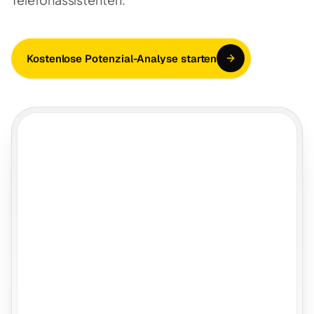
Kostenlose Potenzial-Analyse starten
KI-Agent
E-Mail
SevDesk
PDF (OCR)