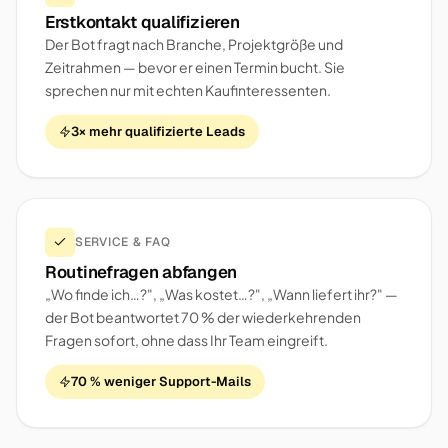
Erstkontakt qualifizieren
Der Bot fragt nach Branche, Projektgröße und
Zeitrahmen — bevor er einen Termin bucht. Sie
sprechen nur mit echten Kaufinteressenten.
3× mehr qualifizierte Leads
SERVICE & FAQ
Routinefragen abfangen
„Wo finde ich…?", „Was kostet…?", „Wann liefert ihr?" —
der Bot beantwortet 70 % der wiederkehrenden
Fragen sofort, ohne dass Ihr Team eingreift.
70 % weniger Support-Mails