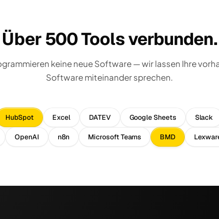
Über 500 Tools verbunden.
ogrammieren keine neue Software — wir lassen Ihre vor
Software miteinander sprechen.
HubSpot
Excel
DATEV
Google Sheets
Slack
OpenAI
n8n
Microsoft Teams
BMD
Lexwar