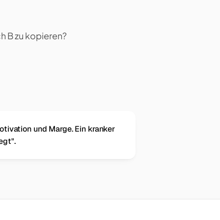
h B zu kopieren?
otivation und Marge. Ein kranker
egt".