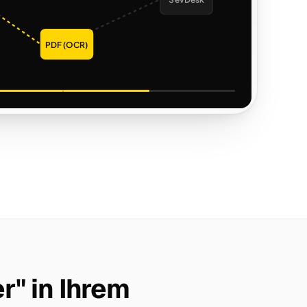
SevDesk
PDF (OCR)
r" in Ihrem