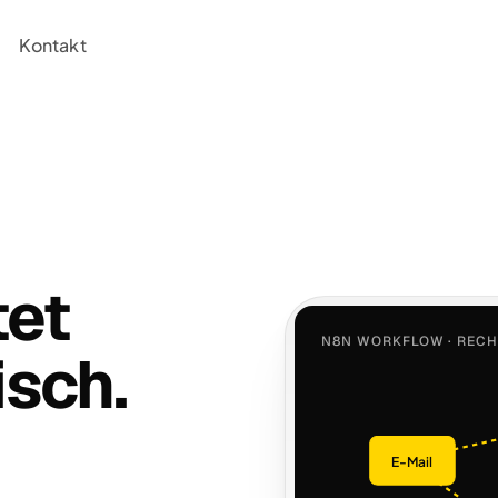
Kontakt
tet
N8N WORKFLOW · REC
isch.
E-Mail