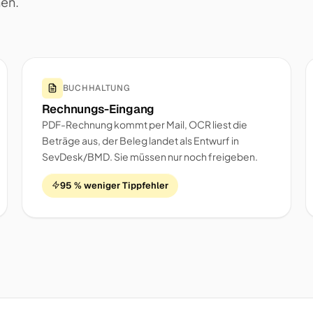
nen.
BUCHHALTUNG
Rechnungs-Eingang
PDF-Rechnung kommt per Mail, OCR liest die
Beträge aus, der Beleg landet als Entwurf in
SevDesk/BMD. Sie müssen nur noch freigeben.
95 % weniger Tippfehler