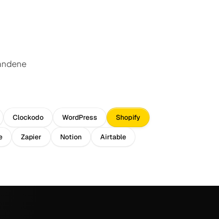
handene
Clockodo
WordPress
Shopify
e
Zapier
Notion
Airtable