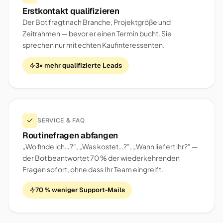
Erstkontakt qualifizieren
Der Bot fragt nach Branche, Projektgröße und
Zeitrahmen — bevor er einen Termin bucht. Sie
sprechen nur mit echten Kaufinteressenten.
3× mehr qualifizierte Leads
SERVICE & FAQ
Routinefragen abfangen
„Wo finde ich…?", „Was kostet…?", „Wann liefert ihr?" —
der Bot beantwortet 70 % der wiederkehrenden
Fragen sofort, ohne dass Ihr Team eingreift.
70 % weniger Support-Mails