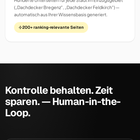
Hunderte Unterseiten für jede Stadt im Einzugsgebiet
(„Dachdecker Bregenz", „Dachdecker Feldkirch") —
automatisch aus Ihrer Wissensbasis generiert.
200+ ranking-relevante Seiten
Kontrolle behalten. Zeit
sparen. — Human-in-the-
Loop.