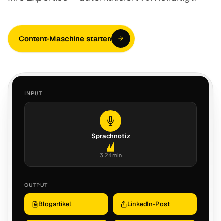
Content-Maschine starten
INPUT
Sprachnotiz
3:24 min
OUTPUT
Blogartikel
LinkedIn-Post