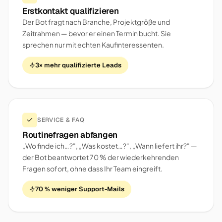
Erstkontakt qualifizieren
Der Bot fragt nach Branche, Projektgröße und
Zeitrahmen — bevor er einen Termin bucht. Sie
sprechen nur mit echten Kaufinteressenten.
3× mehr qualifizierte Leads
SERVICE & FAQ
Routinefragen abfangen
„Wo finde ich…?", „Was kostet…?", „Wann liefert ihr?" —
der Bot beantwortet 70 % der wiederkehrenden
Fragen sofort, ohne dass Ihr Team eingreift.
70 % weniger Support-Mails