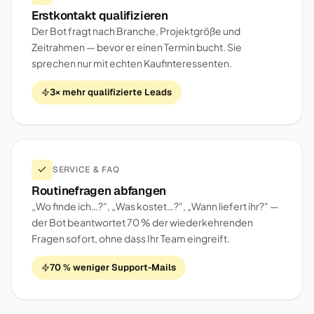
Erstkontakt qualifizieren
Der Bot fragt nach Branche, Projektgröße und
Zeitrahmen — bevor er einen Termin bucht. Sie
sprechen nur mit echten Kaufinteressenten.
3× mehr qualifizierte Leads
SERVICE & FAQ
Routinefragen abfangen
„Wo finde ich…?", „Was kostet…?", „Wann liefert ihr?" —
der Bot beantwortet 70 % der wiederkehrenden
Fragen sofort, ohne dass Ihr Team eingreift.
70 % weniger Support-Mails