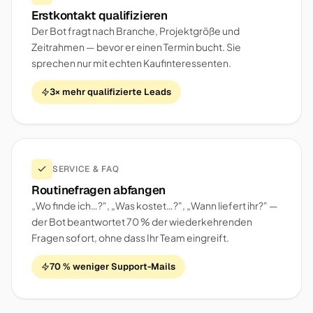
Erstkontakt qualifizieren
Der Bot fragt nach Branche, Projektgröße und
Zeitrahmen — bevor er einen Termin bucht. Sie
sprechen nur mit echten Kaufinteressenten.
3× mehr qualifizierte Leads
SERVICE & FAQ
Routinefragen abfangen
„Wo finde ich…?", „Was kostet…?", „Wann liefert ihr?" —
der Bot beantwortet 70 % der wiederkehrenden
Fragen sofort, ohne dass Ihr Team eingreift.
70 % weniger Support-Mails