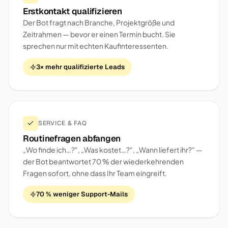
Erstkontakt qualifizieren
Der Bot fragt nach Branche, Projektgröße und
Zeitrahmen — bevor er einen Termin bucht. Sie
sprechen nur mit echten Kaufinteressenten.
3× mehr qualifizierte Leads
SERVICE & FAQ
Routinefragen abfangen
„Wo finde ich…?", „Was kostet…?", „Wann liefert ihr?" —
der Bot beantwortet 70 % der wiederkehrenden
Fragen sofort, ohne dass Ihr Team eingreift.
70 % weniger Support-Mails