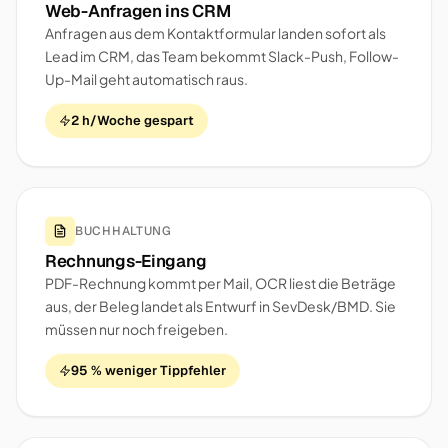
Web-Anfragen ins CRM
Anfragen aus dem Kontaktformular landen sofort als
Lead im CRM, das Team bekommt Slack-Push, Follow-
Up-Mail geht automatisch raus.
2 h/Woche gespart
BUCHHALTUNG
Rechnungs-Eingang
PDF-Rechnung kommt per Mail, OCR liest die Beträge
aus, der Beleg landet als Entwurf in SevDesk/BMD. Sie
müssen nur noch freigeben.
95 % weniger Tippfehler