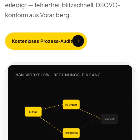
erledigt — fehlerfrei, blitzschnell, DSGVO-
konform aus Vorarlberg.
Kostenloses Prozess-Audit
N8N WORKFLOW · RECHNUNGS-EINGANG
KI-Agent
E-Mail
SevDesk
PDF (OCR)