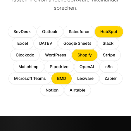
sprechen.
SevDesk
Outlook
Salesforce
HubSpot
Excel
DATEV
Google Sheets
Slack
Clockodo
WordPress
Shopify
Stripe
Mailchimp
Pipedrive
OpenAI
n8n
Microsoft Teams
BMD
Lexware
Zapier
Notion
Airtable