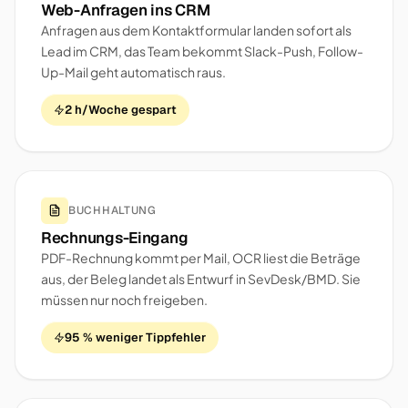
Web-Anfragen ins CRM
Anfragen aus dem Kontaktformular landen sofort als
Lead im CRM, das Team bekommt Slack-Push, Follow-
Up-Mail geht automatisch raus.
2 h/Woche gespart
BUCHHALTUNG
Rechnungs-Eingang
PDF-Rechnung kommt per Mail, OCR liest die Beträge
aus, der Beleg landet als Entwurf in SevDesk/BMD. Sie
müssen nur noch freigeben.
95 % weniger Tippfehler