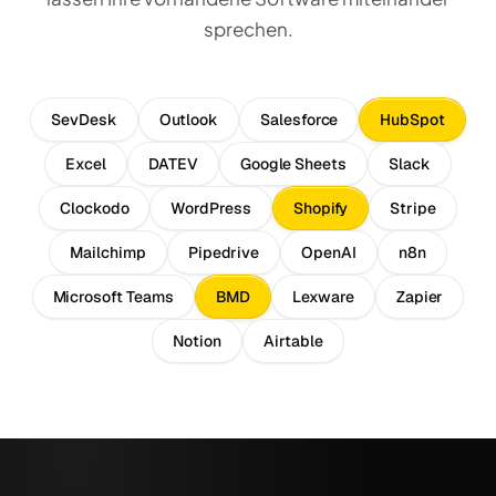
sprechen.
SevDesk
Outlook
Salesforce
HubSpot
Excel
DATEV
Google Sheets
Slack
Clockodo
WordPress
Shopify
Stripe
Mailchimp
Pipedrive
OpenAI
n8n
Microsoft Teams
BMD
Lexware
Zapier
Notion
Airtable