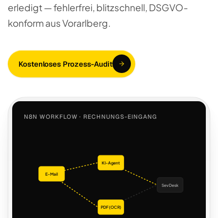
erledigt — fehlerfrei, blitzschnell, DSGVO-
konform aus Vorarlberg.
Kostenloses Prozess-Audit
N8N WORKFLOW · RECHNUNGS-EINGANG
KI-Agent
E-Mail
SevDesk
PDF (OCR)