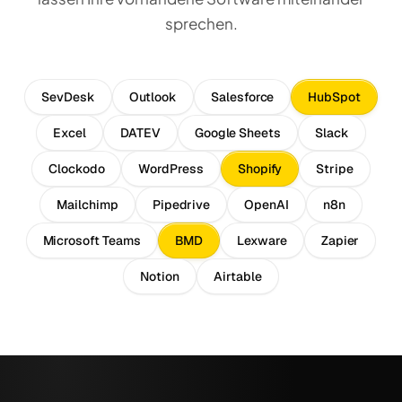
sprechen.
SevDesk
Outlook
Salesforce
HubSpot
Excel
DATEV
Google Sheets
Slack
Clockodo
WordPress
Shopify
Stripe
Mailchimp
Pipedrive
OpenAI
n8n
Microsoft Teams
BMD
Lexware
Zapier
Notion
Airtable