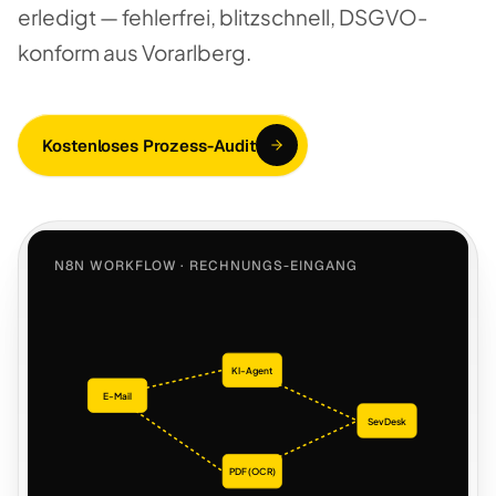
erledigt — fehlerfrei, blitzschnell, DSGVO-
konform aus Vorarlberg.
Kostenloses Prozess-Audit
N8N WORKFLOW · RECHNUNGS-EINGANG
KI-Agent
E-Mail
SevDesk
PDF (OCR)