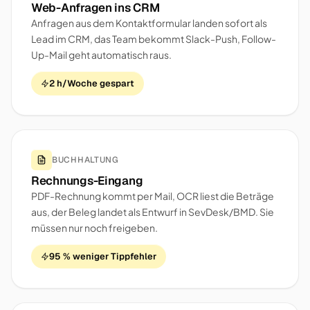
Web-Anfragen ins CRM
Anfragen aus dem Kontaktformular landen sofort als
Lead im CRM, das Team bekommt Slack-Push, Follow-
Up-Mail geht automatisch raus.
2 h/Woche gespart
BUCHHALTUNG
Rechnungs-Eingang
PDF-Rechnung kommt per Mail, OCR liest die Beträge
aus, der Beleg landet als Entwurf in SevDesk/BMD. Sie
müssen nur noch freigeben.
95 % weniger Tippfehler