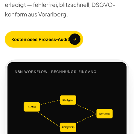
erledigt — fehlerfrei, blitzschnell, DSGVO-
konform aus Vorarlberg.
Kostenloses Prozess-Audit
N8N WORKFLOW · RECHNUNGS-EINGANG
KI-Agent
E-Mail
SevDesk
PDF (OCR)