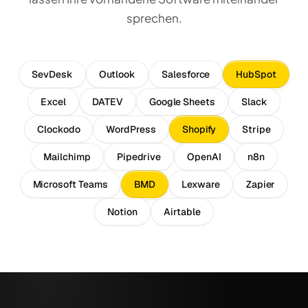
sprechen.
SevDesk
Outlook
Salesforce
HubSpot
Excel
DATEV
Google Sheets
Slack
Clockodo
WordPress
Shopify
Stripe
Mailchimp
Pipedrive
OpenAI
n8n
Microsoft Teams
BMD
Lexware
Zapier
Notion
Airtable