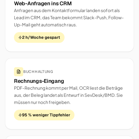
Web-Anfragen ins CRM
Anfragen aus dem Kontaktformular landen sofort als
Lead im CRM, das Team bekommt Slack-Push, Follow-
Up-Mail geht automatisch raus.
2 h/Woche gespart
BUCHHALTUNG
Rechnungs-Eingang
PDF-Rechnung kommt per Mail, OCR liest die Beträge
aus, der Beleg landet als Entwurf in SevDesk/BMD. Sie
müssen nur noch freigeben.
95 % weniger Tippfehler