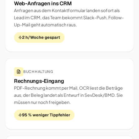
Web-Anfragen ins CRM
Anfragen aus dem Kontaktformular landen sofort als
Lead im CRM, das Team bekommt Slack-Push, Follow-
Up-Mail geht automatisch raus.
2 h/Woche gespart
BUCHHALTUNG
Rechnungs-Eingang
PDF-Rechnung kommt per Mail, OCR liest die Beträge
aus, der Beleg landet als Entwurf in SevDesk/BMD. Sie
müssen nur noch freigeben.
95 % weniger Tippfehler