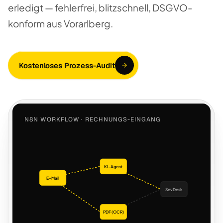
erledigt — fehlerfrei, blitzschnell, DSGVO-
konform aus Vorarlberg.
Kostenloses Prozess-Audit
N8N WORKFLOW · RECHNUNGS-EINGANG
KI-Agent
E-Mail
SevDesk
PDF (OCR)