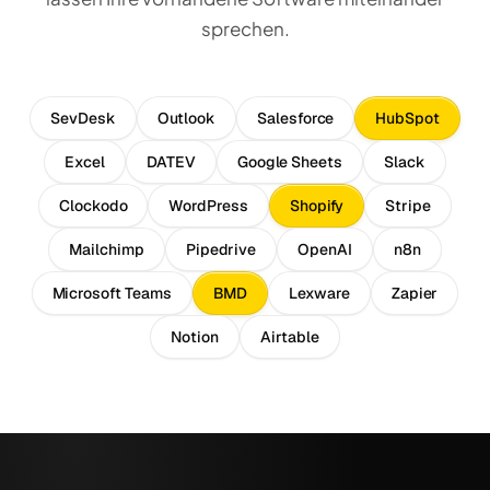
sprechen.
SevDesk
Outlook
Salesforce
HubSpot
Excel
DATEV
Google Sheets
Slack
Clockodo
WordPress
Shopify
Stripe
Mailchimp
Pipedrive
OpenAI
n8n
Microsoft Teams
BMD
Lexware
Zapier
Notion
Airtable