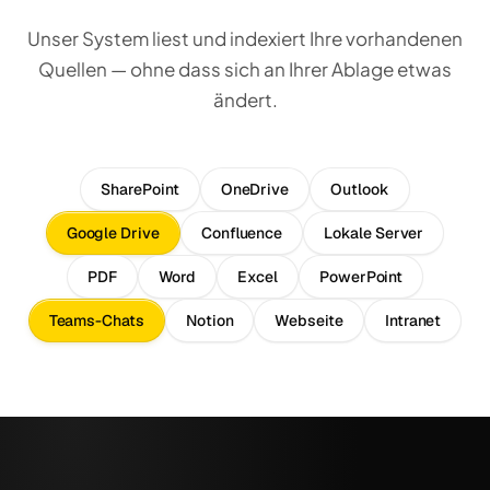
Unser System liest und indexiert Ihre vorhandenen
Quellen — ohne dass sich an Ihrer Ablage etwas
ändert.
SharePoint
OneDrive
Outlook
Google Drive
Confluence
Lokale Server
PDF
Word
Excel
PowerPoint
Teams-Chats
Notion
Webseite
Intranet