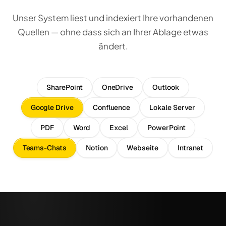
Unser System liest und indexiert Ihre vorhandenen
Quellen — ohne dass sich an Ihrer Ablage etwas
ändert.
SharePoint
OneDrive
Outlook
Google Drive
Confluence
Lokale Server
PDF
Word
Excel
PowerPoint
Teams-Chats
Notion
Webseite
Intranet