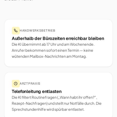
HANDWERKSBETRIEB
Außerhalb der Bürozeiten erreichbar bleiben
Die KI übernimmt ab 17 Uhr und am Wochenende.
Anrufer bekommen sofort einen Termin — keine
wütenden Mailbox-Nachrichten am Montag.
ARZTPRAXIS
Telefonleitung entlasten
Die KI filtert Routinefragen („Wann habt ihr offen?",
Rezept-Nachfragen) und stellt nur Notfälle durch. Die
Sprechstundenhilfe wird spürbar entlastet.