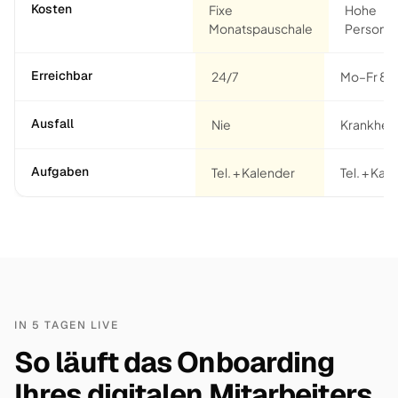
Kosten
Fixe
Hohe
Monatspauschale
Personal
Erreichbar
24/7
Mo–Fr 8–
Ausfall
Nie
Krankheit
Aufgaben
Tel. + Kalender
Tel. + Kaf
IN 5 TAGEN LIVE
So läuft das Onboarding
Ihres digitalen Mitarbeiters.