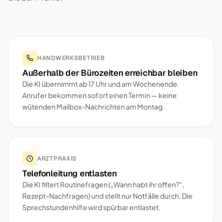
HANDWERKSBETRIEB
Außerhalb der Bürozeiten erreichbar bleiben
Die KI übernimmt ab 17 Uhr und am Wochenende.
Anrufer bekommen sofort einen Termin — keine
wütenden Mailbox-Nachrichten am Montag.
ARZTPRAXIS
Telefonleitung entlasten
Die KI filtert Routinefragen („Wann habt ihr offen?",
Rezept-Nachfragen) und stellt nur Notfälle durch. Die
Sprechstundenhilfe wird spürbar entlastet.