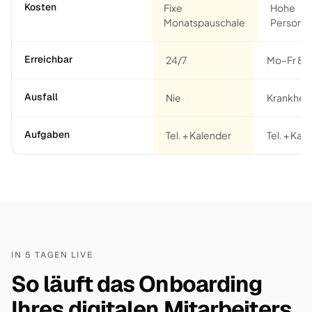
Kosten
Fixe
Hohe
Monatspauschale
Personal
Erreichbar
24/7
Mo–Fr 8–
Ausfall
Nie
Krankheit
Aufgaben
Tel. + Kalender
Tel. + Kaf
IN 5 TAGEN LIVE
So läuft das Onboarding
Ihres digitalen Mitarbeiters.