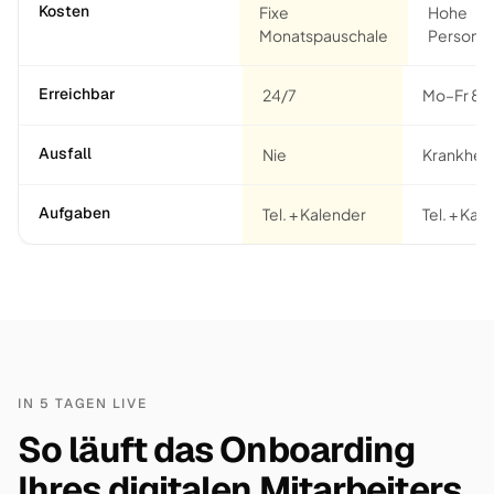
Kosten
Fixe
Hohe
Monatspauschale
Personal
Erreichbar
24/7
Mo–Fr 8–
Ausfall
Nie
Krankheit
Aufgaben
Tel. + Kalender
Tel. + Kaf
IN 5 TAGEN LIVE
So läuft das Onboarding
Ihres digitalen Mitarbeiters.