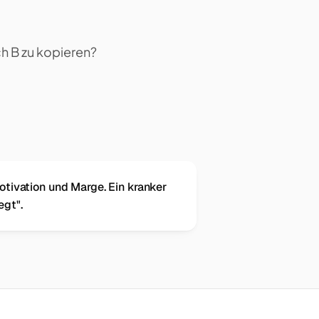
h B zu kopieren?
otivation und Marge. Ein kranker
egt".