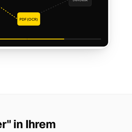
SevDesk
PDF (OCR)
r" in Ihrem