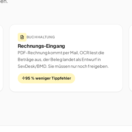
nen.
BUCHHALTUNG
Rechnungs-Eingang
PDF-Rechnung kommt per Mail, OCR liest die
Beträge aus, der Beleg landet als Entwurf in
SevDesk/BMD. Sie müssen nur noch freigeben.
95 % weniger Tippfehler