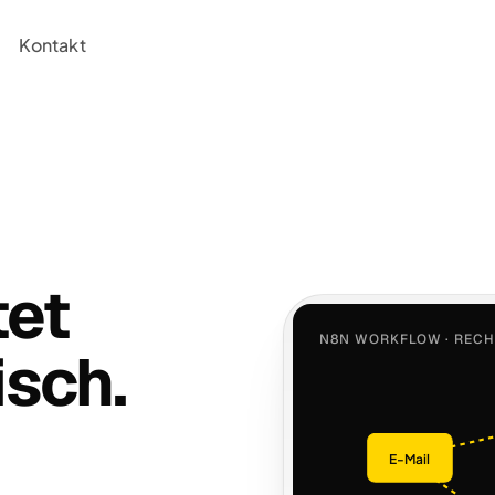
Kontakt
tet
N8N WORKFLOW · REC
isch.
E-Mail