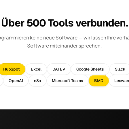
Über 500 Tools verbunden.
ogrammieren keine neue Software — wir lassen Ihre vor
Software miteinander sprechen.
HubSpot
Excel
DATEV
Google Sheets
Slack
OpenAI
n8n
Microsoft Teams
BMD
Lexwar