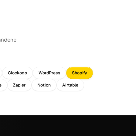
handene
Clockodo
WordPress
Shopify
e
Zapier
Notion
Airtable