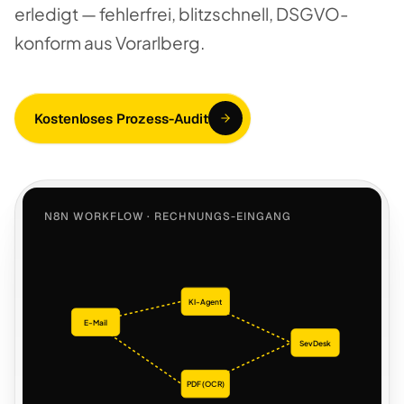
erledigt — fehlerfrei, blitzschnell, DSGVO-
konform aus Vorarlberg.
Kostenloses Prozess-Audit
N8N WORKFLOW · RECHNUNGS-EINGANG
KI-Agent
E-Mail
SevDesk
PDF (OCR)