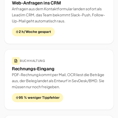
Web-Anfragen ins CRM
Anfragen aus dem Kontaktformular landen sofort als
Lead im CRM, das Team bekommt Slack-Push, Follow-
Up-Mail geht automatisch raus.
2 h/Woche gespart
BUCHHALTUNG
Rechnungs-Eingang
PDF-Rechnung kommt per Mail, OCR liest die Beträge
aus, der Beleg landet als Entwurf in SevDesk/BMD. Sie
müssen nur noch freigeben.
95 % weniger Tippfehler