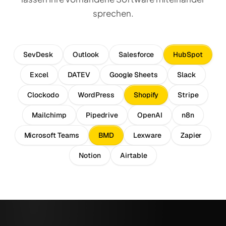
sprechen.
SevDesk
Outlook
Salesforce
HubSpot
Excel
DATEV
Google Sheets
Slack
Clockodo
WordPress
Shopify
Stripe
Mailchimp
Pipedrive
OpenAI
n8n
Microsoft Teams
BMD
Lexware
Zapier
Notion
Airtable