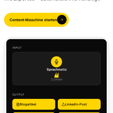
Content-Maschine starten
INPUT
Sprachnotiz
3:24 min
OUTPUT
Blogartikel
LinkedIn-Post