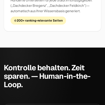
Hunderte Unterseiten für jede Stadt im Einzugsgebiet
(„Dachdecker Bregenz", „Dachdecker Feldkirch") —
automatisch aus Ihrer Wissensbasis generiert.
200+ ranking-relevante Seiten
Kontrolle behalten. Zeit
sparen. — Human-in-the-
Loop.