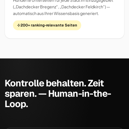
Hunderte Unterseiten für jede Stadt im Einzugsgebiet
(„Dachdecker Bregenz", „Dachdecker Feldkirch") —
automatisch aus Ihrer Wissensbasis generiert.
200+ ranking-relevante Seiten
Kontrolle behalten. Zeit
sparen. — Human-in-the-
Loop.