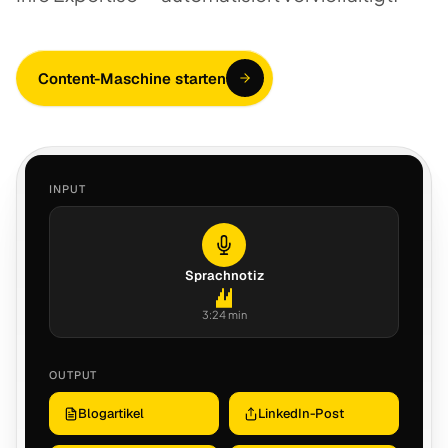
Content-Maschine starten
INPUT
Sprachnotiz
3:24 min
OUTPUT
Blogartikel
LinkedIn-Post