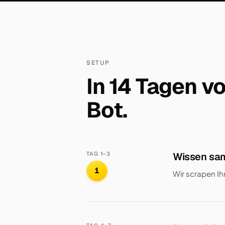
SETUP
In 14 Tagen v
Bot.
TAG 1–3
Wissen sa
1
Wir scrapen Ih