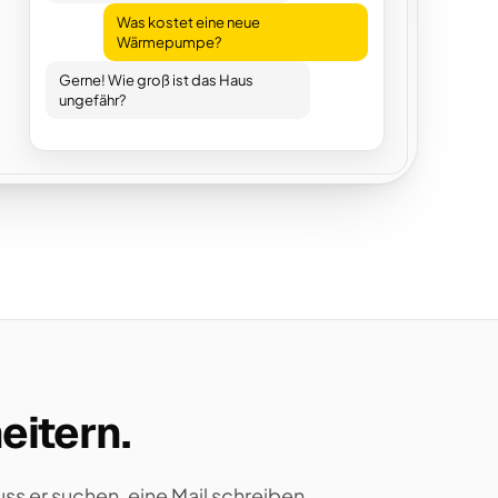
Was kostet eine neue
Wärmepumpe?
Gerne! Wie groß ist das Haus
ungefähr?
eitern.
ss er suchen, eine Mail schreiben