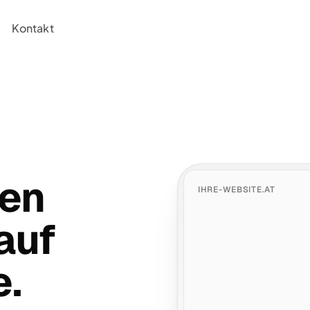
Kontakt
den
IHRE-WEBSITE.AT
auf
e.