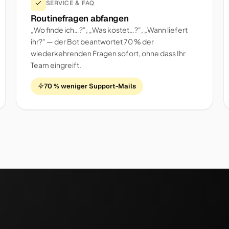
SERVICE & FAQ
Routinefragen abfangen
„Wo finde ich…?", „Was kostet…?", „Wann liefert
ihr?" — der Bot beantwortet 70 % der
wiederkehrenden Fragen sofort, ohne dass Ihr
Team eingreift.
70 % weniger Support-Mails