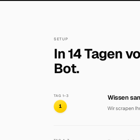
SETUP
In 14 Tagen v
Bot.
TAG 1–3
Wissen sa
1
Wir scrapen Ih