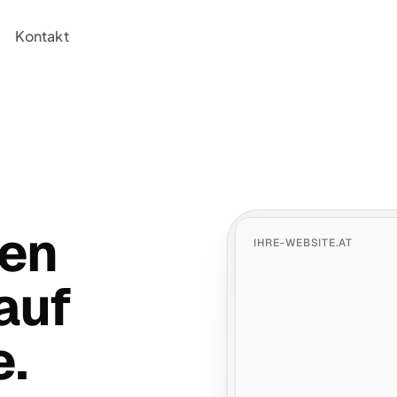
Kontakt
den
IHRE-WEBSITE.AT
auf
e.