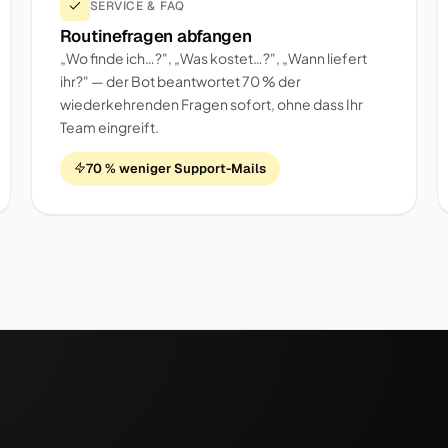
SERVICE & FAQ
Routinefragen abfangen
„Wo finde ich…?", „Was kostet…?", „Wann liefert
ihr?" — der Bot beantwortet 70 % der
wiederkehrenden Fragen sofort, ohne dass Ihr
Team eingreift.
70 % weniger Support-Mails