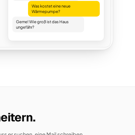
Was kostet eine neue
Wärmepumpe?
Gerne! Wie groß ist das Haus
ungefähr?
eitern.
ss er suchen, eine Mail schreiben