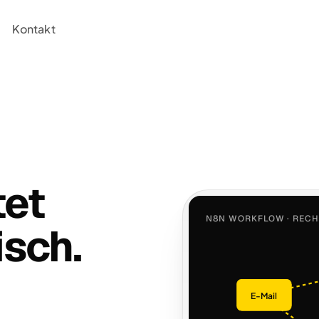
Kontakt
tet
N8N WORKFLOW · REC
isch.
E-Mail