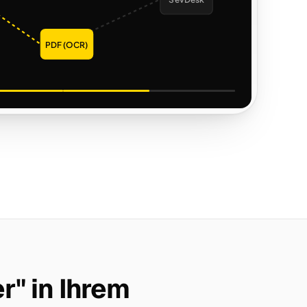
SevDesk
PDF (OCR)
r" in Ihrem