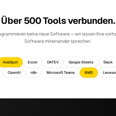
Über 500 Tools verbunden.
ogrammieren keine neue Software — wir lassen Ihre vor
Software miteinander sprechen.
HubSpot
Excel
DATEV
Google Sheets
Slack
OpenAI
n8n
Microsoft Teams
BMD
Lexwar