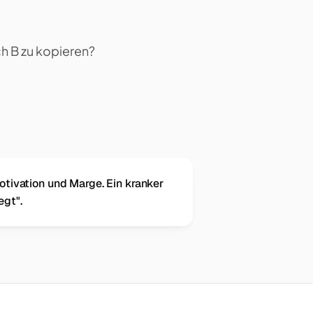
h B zu kopieren?
otivation und Marge. Ein kranker
egt".