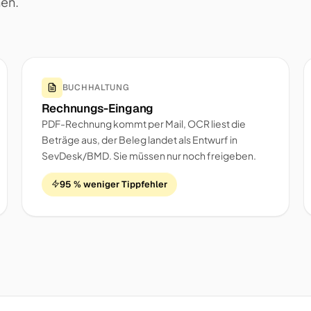
nen.
BUCHHALTUNG
Rechnungs-Eingang
PDF-Rechnung kommt per Mail, OCR liest die
Beträge aus, der Beleg landet als Entwurf in
SevDesk/BMD. Sie müssen nur noch freigeben.
95 % weniger Tippfehler