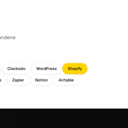
handene
Clockodo
WordPress
Shopify
e
Zapier
Notion
Airtable