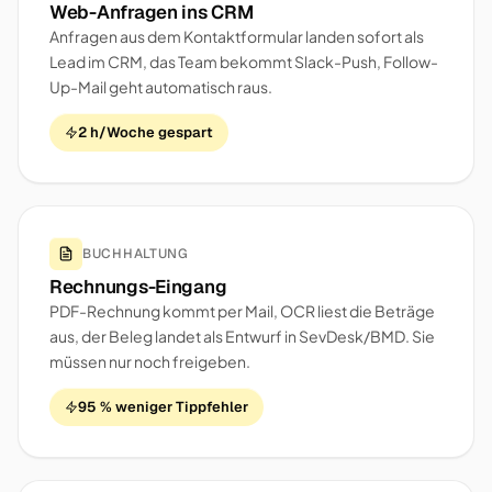
Web-Anfragen ins CRM
Anfragen aus dem Kontaktformular landen sofort als
Lead im CRM, das Team bekommt Slack-Push, Follow-
Up-Mail geht automatisch raus.
2 h/Woche gespart
BUCHHALTUNG
Rechnungs-Eingang
PDF-Rechnung kommt per Mail, OCR liest die Beträge
aus, der Beleg landet als Entwurf in SevDesk/BMD. Sie
müssen nur noch freigeben.
95 % weniger Tippfehler