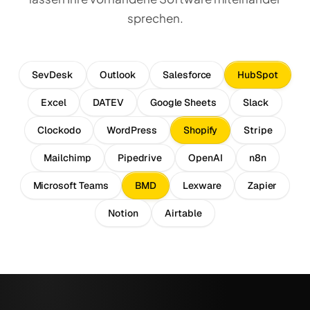
sprechen.
SevDesk
Outlook
Salesforce
HubSpot
Excel
DATEV
Google Sheets
Slack
Clockodo
WordPress
Shopify
Stripe
Mailchimp
Pipedrive
OpenAI
n8n
Microsoft Teams
BMD
Lexware
Zapier
Notion
Airtable