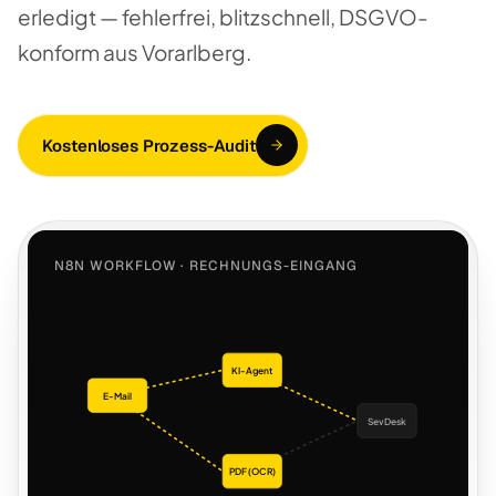
erledigt — fehlerfrei, blitzschnell, DSGVO-
konform aus Vorarlberg.
Kostenloses Prozess-Audit
N8N WORKFLOW · RECHNUNGS-EINGANG
KI-Agent
E-Mail
SevDesk
PDF (OCR)