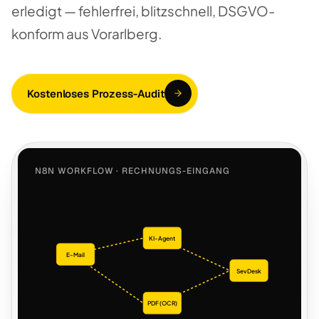
erledigt — fehlerfrei, blitzschnell, DSGVO-
konform aus Vorarlberg.
Kostenloses Prozess-Audit
N8N WORKFLOW · RECHNUNGS-EINGANG
KI-Agent
E-Mail
SevDesk
PDF (OCR)