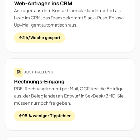
Web-Anfragen ins CRM
Anfragen aus dem Kontaktformular landen sofort als
Lead im CRM, das Team bekommt Slack-Push, Follow-
Up-Mail geht automatisch raus.
2 h/Woche gespart
BUCHHALTUNG
Rechnungs-Eingang
PDF-Rechnung kommt per Mail, OCR liest die Beträge
aus, der Beleg landet als Entwurf in SevDesk/BMD. Sie
müssen nur noch freigeben.
95 % weniger Tippfehler