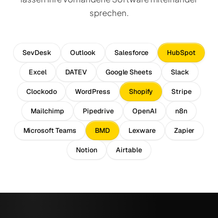
sprechen.
SevDesk
Outlook
Salesforce
HubSpot
Excel
DATEV
Google Sheets
Slack
Clockodo
WordPress
Shopify
Stripe
Mailchimp
Pipedrive
OpenAI
n8n
Microsoft Teams
BMD
Lexware
Zapier
Notion
Airtable