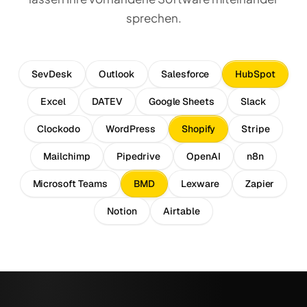
sprechen.
SevDesk
Outlook
Salesforce
HubSpot
Excel
DATEV
Google Sheets
Slack
Clockodo
WordPress
Shopify
Stripe
Mailchimp
Pipedrive
OpenAI
n8n
Microsoft Teams
BMD
Lexware
Zapier
Notion
Airtable