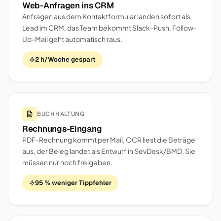
Web-Anfragen ins CRM
Anfragen aus dem Kontaktformular landen sofort als
Lead im CRM, das Team bekommt Slack-Push, Follow-
Up-Mail geht automatisch raus.
2 h/Woche gespart
BUCHHALTUNG
Rechnungs-Eingang
PDF-Rechnung kommt per Mail, OCR liest die Beträge
aus, der Beleg landet als Entwurf in SevDesk/BMD. Sie
müssen nur noch freigeben.
95 % weniger Tippfehler