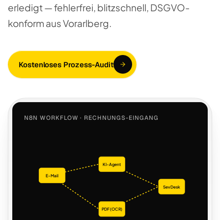
erledigt — fehlerfrei, blitzschnell, DSGVO-
konform aus Vorarlberg.
Kostenloses Prozess-Audit
N8N WORKFLOW · RECHNUNGS-EINGANG
KI-Agent
E-Mail
SevDesk
PDF (OCR)