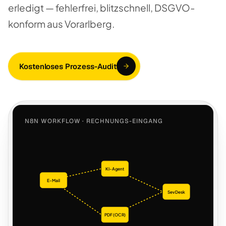
erledigt — fehlerfrei, blitzschnell, DSGVO-
konform aus Vorarlberg.
Kostenloses Prozess-Audit
N8N WORKFLOW · RECHNUNGS-EINGANG
KI-Agent
E-Mail
SevDesk
PDF (OCR)