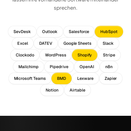
sprechen.
SevDesk
Outlook
Salesforce
HubSpot
Excel
DATEV
Google Sheets
Slack
Clockodo
WordPress
Shopify
Stripe
Mailchimp
Pipedrive
OpenAI
n8n
Microsoft Teams
BMD
Lexware
Zapier
Notion
Airtable