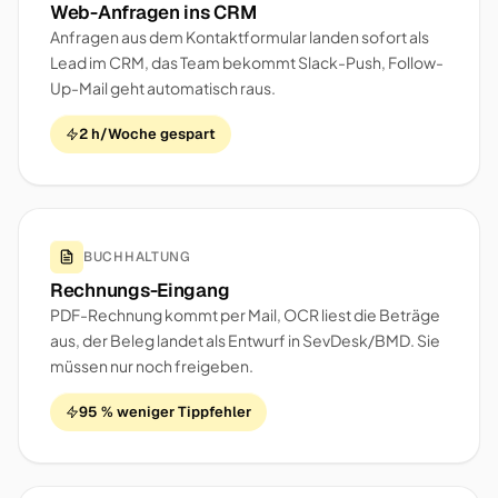
Web-Anfragen ins CRM
Anfragen aus dem Kontaktformular landen sofort als
Lead im CRM, das Team bekommt Slack-Push, Follow-
Up-Mail geht automatisch raus.
2 h/Woche gespart
BUCHHALTUNG
Rechnungs-Eingang
PDF-Rechnung kommt per Mail, OCR liest die Beträge
aus, der Beleg landet als Entwurf in SevDesk/BMD. Sie
müssen nur noch freigeben.
95 % weniger Tippfehler