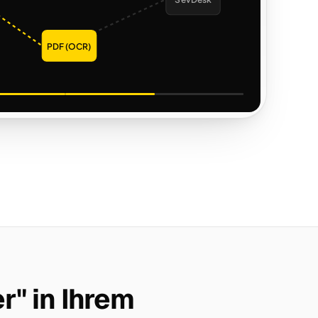
SevDesk
PDF (OCR)
r" in Ihrem