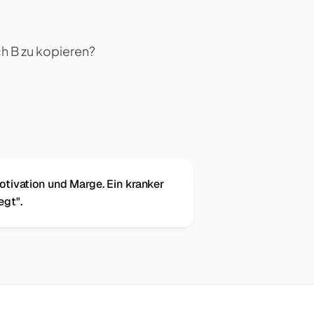
h B zu kopieren?
otivation und Marge. Ein kranker
egt".