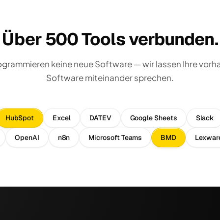
Über 500 Tools verbunden.
ogrammieren keine neue Software — wir lassen Ihre vor
Software miteinander sprechen.
HubSpot
Excel
DATEV
Google Sheets
Slack
OpenAI
n8n
Microsoft Teams
BMD
Lexwar