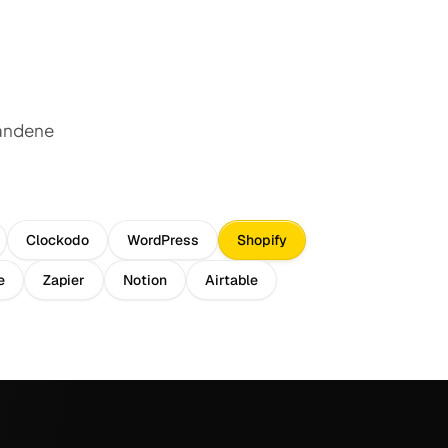
handene
Clockodo
WordPress
Shopify
e
Zapier
Notion
Airtable