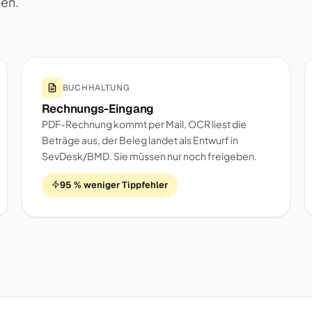
nen.
BUCHHALTUNG
Rechnungs-Eingang
PDF-Rechnung kommt per Mail, OCR liest die
Beträge aus, der Beleg landet als Entwurf in
SevDesk/BMD. Sie müssen nur noch freigeben.
95 % weniger Tippfehler