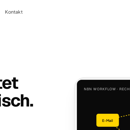
Kontakt
tet
N8N WORKFLOW · REC
isch.
E-Mail