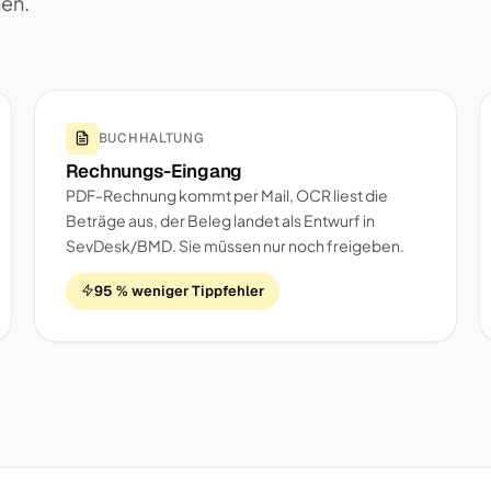
nen.
BUCHHALTUNG
Rechnungs-Eingang
PDF-Rechnung kommt per Mail, OCR liest die
Beträge aus, der Beleg landet als Entwurf in
SevDesk/BMD. Sie müssen nur noch freigeben.
95 % weniger Tippfehler