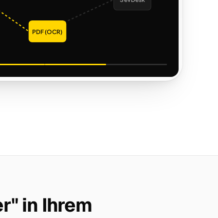
SevDesk
PDF (OCR)
r" in Ihrem