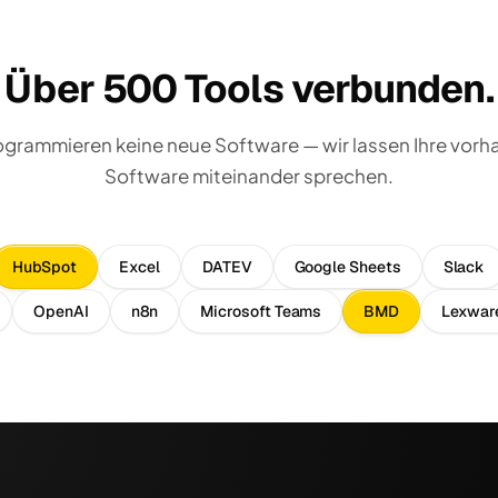
Über 500 Tools verbunden.
ogrammieren keine neue Software — wir lassen Ihre vor
Software miteinander sprechen.
HubSpot
Excel
DATEV
Google Sheets
Slack
OpenAI
n8n
Microsoft Teams
BMD
Lexwar