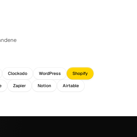
handene
Clockodo
WordPress
Shopify
e
Zapier
Notion
Airtable