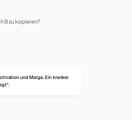
h B zu kopieren?
otivation und Marge. Ein kranker
egt".