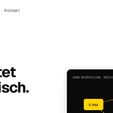
Kontakt
tet
N8N WORKFLOW · REC
isch.
E-Mail