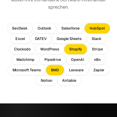
sprechen.
SevDesk
Outlook
Salesforce
HubSpot
Excel
DATEV
Google Sheets
Slack
Clockodo
WordPress
Shopify
Stripe
Mailchimp
Pipedrive
OpenAI
n8n
Microsoft Teams
BMD
Lexware
Zapier
Notion
Airtable