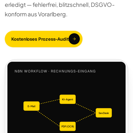
erledigt — fehlerfrei, blitzschnell, DSGVO-
konform aus Vorarlberg.
Kostenloses Prozess-Audit
N8N WORKFLOW · RECHNUNGS-EINGANG
KI-Agent
E-Mail
SevDesk
PDF (OCR)