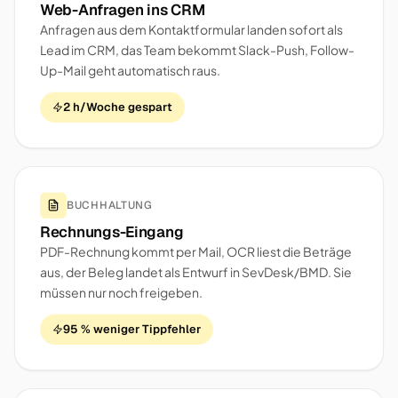
Web-Anfragen ins CRM
Anfragen aus dem Kontaktformular landen sofort als
Lead im CRM, das Team bekommt Slack-Push, Follow-
Up-Mail geht automatisch raus.
2 h/Woche gespart
BUCHHALTUNG
Rechnungs-Eingang
PDF-Rechnung kommt per Mail, OCR liest die Beträge
aus, der Beleg landet als Entwurf in SevDesk/BMD. Sie
müssen nur noch freigeben.
95 % weniger Tippfehler