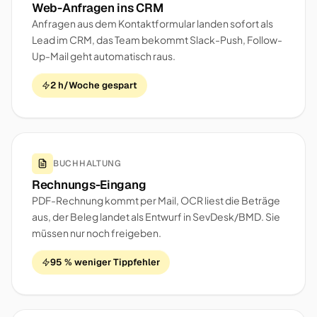
Web-Anfragen ins CRM
Anfragen aus dem Kontaktformular landen sofort als
Lead im CRM, das Team bekommt Slack-Push, Follow-
Up-Mail geht automatisch raus.
2 h/Woche gespart
BUCHHALTUNG
Rechnungs-Eingang
PDF-Rechnung kommt per Mail, OCR liest die Beträge
aus, der Beleg landet als Entwurf in SevDesk/BMD. Sie
müssen nur noch freigeben.
95 % weniger Tippfehler