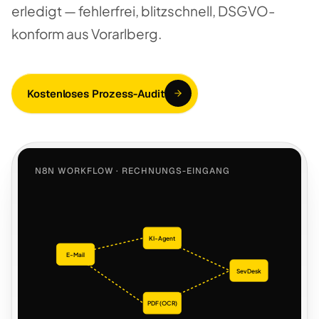
erledigt — fehlerfrei, blitzschnell, DSGVO-
konform aus Vorarlberg.
Kostenloses Prozess-Audit
N8N WORKFLOW · RECHNUNGS-EINGANG
KI-Agent
E-Mail
SevDesk
PDF (OCR)