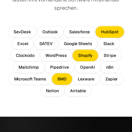
sprechen.
SevDesk
Outlook
Salesforce
HubSpot
Excel
DATEV
Google Sheets
Slack
Clockodo
WordPress
Shopify
Stripe
Mailchimp
Pipedrive
OpenAI
n8n
Microsoft Teams
BMD
Lexware
Zapier
Notion
Airtable