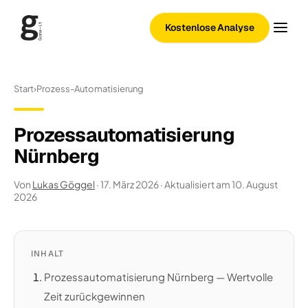
Kostenlose Analyse
Start
›
Prozess-Automatisierung
Prozessautomatisierung
Nürnberg
Von
Lukas Göggel
· 17. März 2026
· Aktualisiert am 10. August
2026
INHALT
Prozessautomatisierung Nürnberg — Wertvolle
Zeit zurückgewinnen