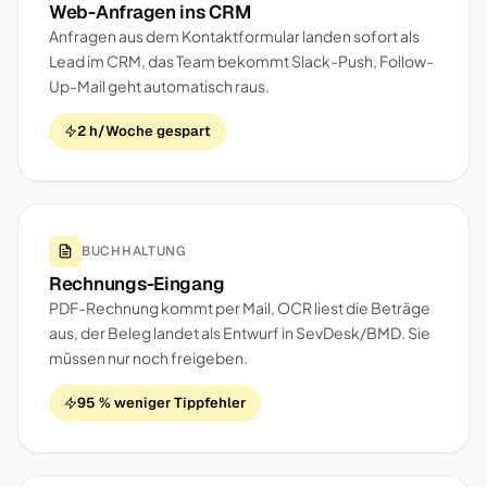
Web-Anfragen ins CRM
Anfragen aus dem Kontaktformular landen sofort als
Lead im CRM, das Team bekommt Slack-Push, Follow-
Up-Mail geht automatisch raus.
2 h/Woche gespart
BUCHHALTUNG
Rechnungs-Eingang
PDF-Rechnung kommt per Mail, OCR liest die Beträge
aus, der Beleg landet als Entwurf in SevDesk/BMD. Sie
müssen nur noch freigeben.
95 % weniger Tippfehler