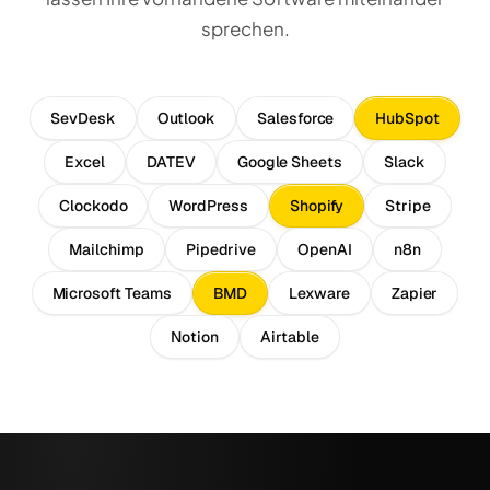
sprechen.
SevDesk
Outlook
Salesforce
HubSpot
Excel
DATEV
Google Sheets
Slack
Clockodo
WordPress
Shopify
Stripe
Mailchimp
Pipedrive
OpenAI
n8n
Microsoft Teams
BMD
Lexware
Zapier
Notion
Airtable