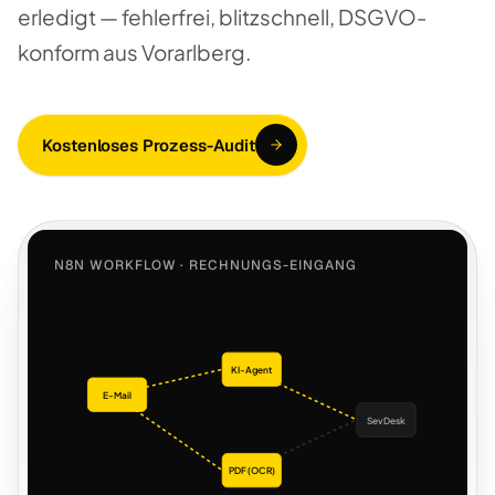
erledigt — fehlerfrei, blitzschnell, DSGVO-
konform aus Vorarlberg.
Kostenloses Prozess-Audit
N8N WORKFLOW · RECHNUNGS-EINGANG
KI-Agent
E-Mail
SevDesk
PDF (OCR)