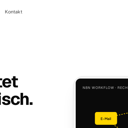
Kontakt
tet
N8N WORKFLOW · REC
isch.
E-Mail