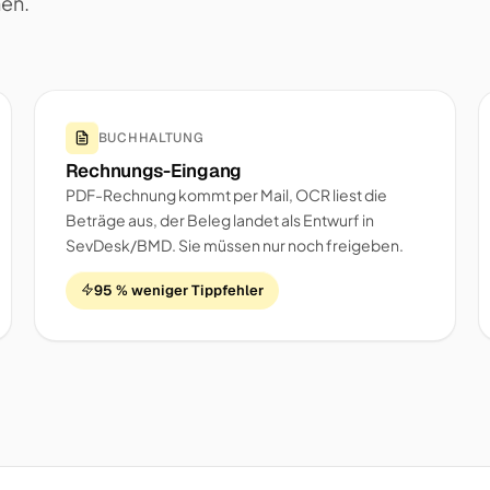
nen.
BUCHHALTUNG
Rechnungs-Eingang
PDF-Rechnung kommt per Mail, OCR liest die
Beträge aus, der Beleg landet als Entwurf in
SevDesk/BMD. Sie müssen nur noch freigeben.
95 % weniger Tippfehler