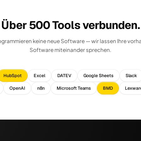
Über 500 Tools verbunden.
ogrammieren keine neue Software — wir lassen Ihre vor
Software miteinander sprechen.
HubSpot
Excel
DATEV
Google Sheets
Slack
OpenAI
n8n
Microsoft Teams
BMD
Lexwar