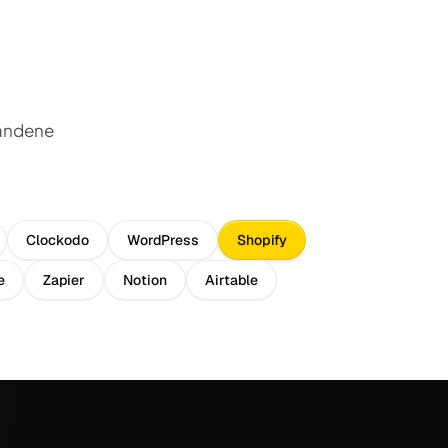
handene
Clockodo
WordPress
Shopify
e
Zapier
Notion
Airtable