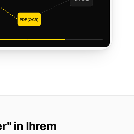
SevDesk
PDF (OCR)
r" in Ihrem