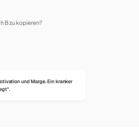
h B zu kopieren?
otivation und Marge. Ein kranker
egt".