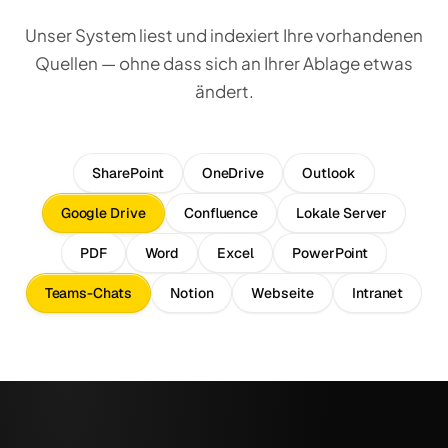
Unser System liest und indexiert Ihre vorhandenen
Quellen — ohne dass sich an Ihrer Ablage etwas
ändert.
SharePoint
OneDrive
Outlook
Google Drive
Confluence
Lokale Server
PDF
Word
Excel
PowerPoint
Teams-Chats
Notion
Webseite
Intranet