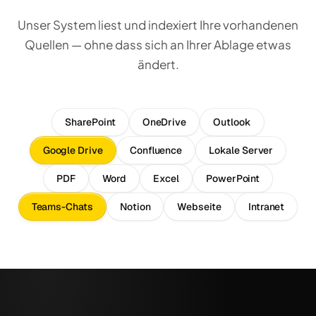
Unser System liest und indexiert Ihre vorhandenen
Quellen — ohne dass sich an Ihrer Ablage etwas
ändert.
SharePoint
OneDrive
Outlook
Google Drive
Confluence
Lokale Server
PDF
Word
Excel
PowerPoint
Teams-Chats
Notion
Webseite
Intranet