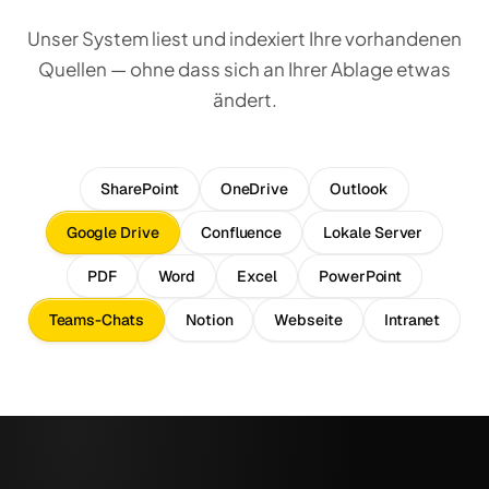
Unser System liest und indexiert Ihre vorhandenen
Quellen — ohne dass sich an Ihrer Ablage etwas
ändert.
SharePoint
OneDrive
Outlook
Google Drive
Confluence
Lokale Server
PDF
Word
Excel
PowerPoint
Teams-Chats
Notion
Webseite
Intranet