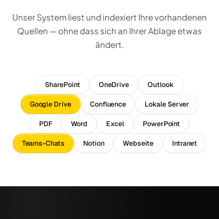
Unser System liest und indexiert Ihre vorhandenen
Quellen — ohne dass sich an Ihrer Ablage etwas
ändert.
SharePoint
OneDrive
Outlook
Google Drive
Confluence
Lokale Server
PDF
Word
Excel
PowerPoint
Teams-Chats
Notion
Webseite
Intranet