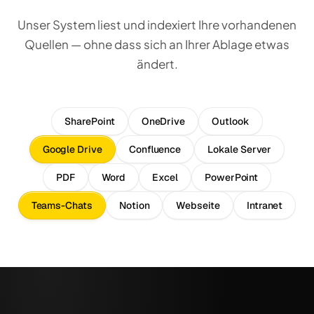
Unser System liest und indexiert Ihre vorhandenen
Quellen — ohne dass sich an Ihrer Ablage etwas
ändert.
SharePoint
OneDrive
Outlook
Google Drive
Confluence
Lokale Server
PDF
Word
Excel
PowerPoint
Teams-Chats
Notion
Webseite
Intranet