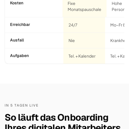
Kosten
Fixe
Hohe
Monatspauschale
Personal
Erreichbar
24/7
Mo–Fr 8–
Ausfall
Nie
Krankheit
Aufgaben
Tel. + Kalender
Tel. + Kaf
IN 5 TAGEN LIVE
So läuft das Onboarding
Ihres digitalen Mitarbeiters.