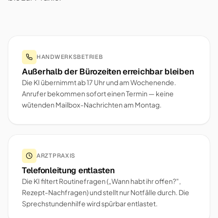
HANDWERKSBETRIEB
Außerhalb der Bürozeiten erreichbar bleiben
Die KI übernimmt ab 17 Uhr und am Wochenende.
Anrufer bekommen sofort einen Termin — keine
wütenden Mailbox-Nachrichten am Montag.
ARZTPRAXIS
Telefonleitung entlasten
Die KI filtert Routinefragen („Wann habt ihr offen?",
Rezept-Nachfragen) und stellt nur Notfälle durch. Die
Sprechstundenhilfe wird spürbar entlastet.