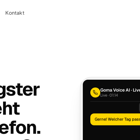
Kontakt
gster
Goma Voice AI · Li
Live · 01:21
eht
efon.
Gerne! Welcher Tag pas