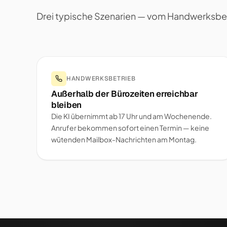
Drei typische Szenarien — vom Handwerksbetri
HANDWERKSBETRIEB
Außerhalb der Bürozeiten erreichbar
bleiben
Die KI übernimmt ab 17 Uhr und am Wochenende.
Anrufer bekommen sofort einen Termin — keine
wütenden Mailbox-Nachrichten am Montag.