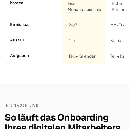
Kosten
Fixe
Hohe
Monatspauschale
Personal
Erreichbar
24/7
Mo–Fr 8–
Ausfall
Nie
Krankheit
Aufgaben
Tel. + Kalender
Tel. + Kaf
IN 5 TAGEN LIVE
So läuft das Onboarding
Ihres digitalen Mitarbeiters.