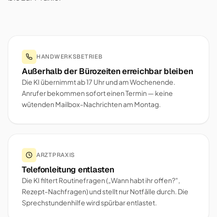
HANDWERKSBETRIEB
Außerhalb der Bürozeiten erreichbar bleiben
Die KI übernimmt ab 17 Uhr und am Wochenende.
Anrufer bekommen sofort einen Termin — keine
wütenden Mailbox-Nachrichten am Montag.
ARZTPRAXIS
Telefonleitung entlasten
Die KI filtert Routinefragen („Wann habt ihr offen?",
Rezept-Nachfragen) und stellt nur Notfälle durch. Die
Sprechstundenhilfe wird spürbar entlastet.