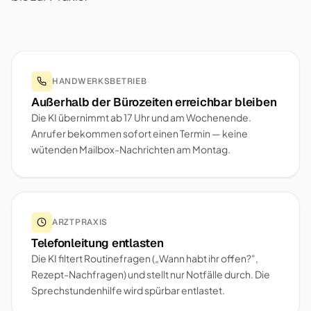
HANDWERKSBETRIEB
Außerhalb der Bürozeiten erreichbar bleiben
Die KI übernimmt ab 17 Uhr und am Wochenende.
Anrufer bekommen sofort einen Termin — keine
wütenden Mailbox-Nachrichten am Montag.
ARZTPRAXIS
Telefonleitung entlasten
Die KI filtert Routinefragen („Wann habt ihr offen?",
Rezept-Nachfragen) und stellt nur Notfälle durch. Die
Sprechstundenhilfe wird spürbar entlastet.