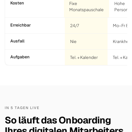
Kosten
Fixe
Hohe
Monatspauschale
Personal
Erreichbar
24/7
Mo–Fr 8–
Ausfall
Nie
Krankheit
Aufgaben
Tel. + Kalender
Tel. + Kaf
IN 5 TAGEN LIVE
So läuft das Onboarding
Ihres digitalen Mitarbeiters.