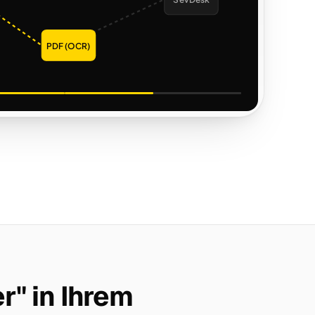
SevDesk
PDF (OCR)
r" in Ihrem