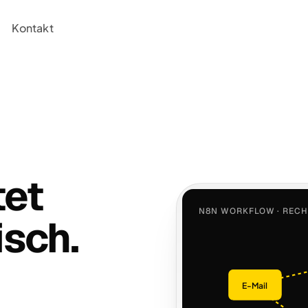
Kontakt
tet
N8N WORKFLOW · REC
isch.
E-Mail