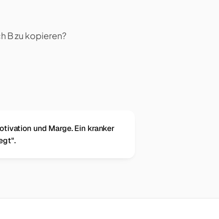
h B zu kopieren?
otivation und Marge. Ein kranker
egt".