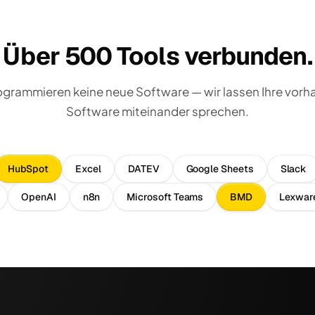
Über 500 Tools verbunden.
ogrammieren keine neue Software — wir lassen Ihre vor
Software miteinander sprechen.
HubSpot
Excel
DATEV
Google Sheets
Slack
OpenAI
n8n
Microsoft Teams
BMD
Lexwar