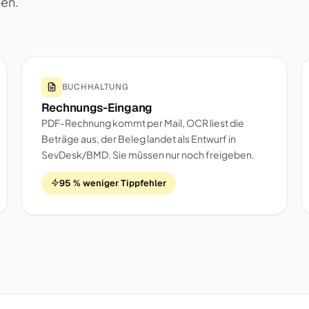
nen.
BUCHHALTUNG
Rechnungs-Eingang
PDF-Rechnung kommt per Mail, OCR liest die
Beträge aus, der Beleg landet als Entwurf in
SevDesk/BMD. Sie müssen nur noch freigeben.
95 % weniger Tippfehler