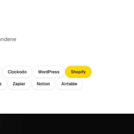
handene
Clockodo
WordPress
Shopify
e
Zapier
Notion
Airtable