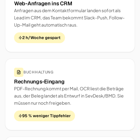
Web-Anfragen ins CRM
Anfragen aus dem Kontaktformular landen sofort als
Lead im CRM, das Team bekommt Slack-Push, Follow-
Up-Mail geht automatisch raus.
2 h/Woche gespart
BUCHHALTUNG
Rechnungs-Eingang
PDF-Rechnung kommt per Mail, OCR liest die Beträge
aus, der Beleg landet als Entwurf in SevDesk/BMD. Sie
müssen nur noch freigeben.
95 % weniger Tippfehler