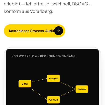
erledigt — fehlerfrei, blitzschnell, DSGVO-
konform aus Vorarlberg.
Kostenloses Prozess-Audit
N8N WORKFLOW · RECHNUNGS-EINGANG
KI-Agent
E-Mail
SevDesk
PDF (OCR)