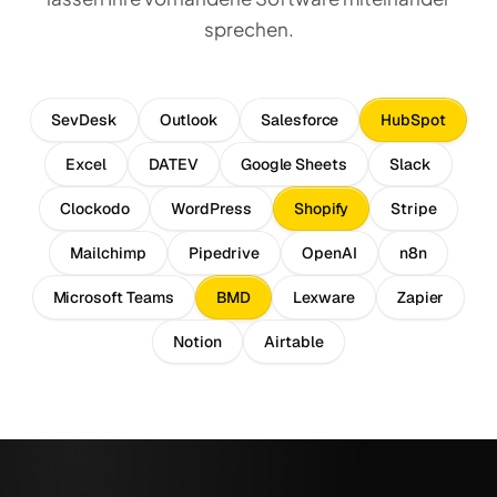
sprechen.
SevDesk
Outlook
Salesforce
HubSpot
Excel
DATEV
Google Sheets
Slack
Clockodo
WordPress
Shopify
Stripe
Mailchimp
Pipedrive
OpenAI
n8n
Microsoft Teams
BMD
Lexware
Zapier
Notion
Airtable